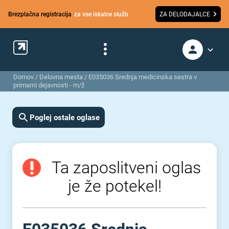
Brezplačna registracija
za vse iskalce služb
ZA DELODAJALCE
Domov
/
Delovna mesta
/
E035036 Srednja medicinska sestra v
primarni dejavnosti - m/ž
Poglej ostale oglase
Ta zaposlitveni oglas
je že potekel!