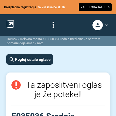
Brezplačna registracija
za vse iskalce služb
ZA DELODAJALCE
Domov
/
Delovna mesta
/
E035036 Srednja medicinska sestra v
primarni dejavnosti - m/ž
Poglej ostale oglase
Ta zaposlitveni oglas
je že potekel!