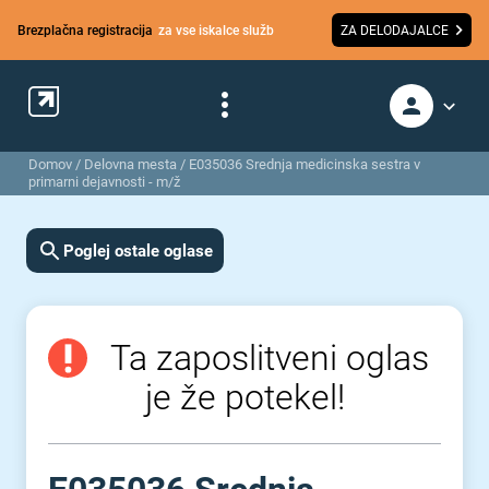
Brezplačna registracija
za vse iskalce služb
ZA DELODAJALCE
Domov
/
Delovna mesta
/
E035036 Srednja medicinska sestra v
primarni dejavnosti - m/ž
Poglej ostale oglase
Ta zaposlitveni oglas
je že potekel!