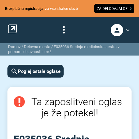
Brezplačna registracija
za vse iskalce služb
ZA DELODAJALCE
Domov
/
Delovna mesta
/
E035036 Srednja medicinska sestra v
primarni dejavnosti - m/ž
Poglej ostale oglase
Ta zaposlitveni oglas
je že potekel!