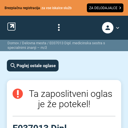
Brezplačna registracija
za vse iskalce služb
ZA DELODAJALCE
Domov
/
Delovna mesta
/
E037013 Dipl. medicinska sestra s
specialnimi znanji – m/ž
Poglej ostale oglase
Ta zaposlitveni oglas
je že potekel!