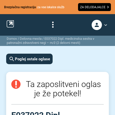
Brezplačna registracija
za vse iskalce služb
ZA DELODAJALCE
Domov
/
Delovna mesta
/
E037022 Dipl. medicinska sestra v
patronažni zdravstveni negi – m/ž (2 delovni mesti)
Poglej ostale oglase
Ta zaposlitveni oglas
je že potekel!