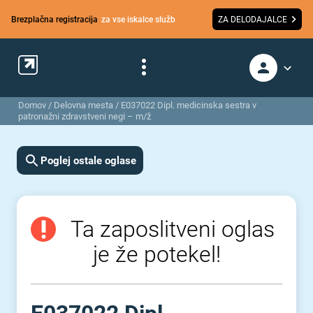
Brezplačna registracija
za vse iskalce služb
ZA DELODAJALCE
Domov
/
Delovna mesta
/
E037022 Dipl. medicinska sestra v
patronažni zdravstveni negi – m/ž
Poglej ostale oglase
Ta zaposlitveni oglas
je že potekel!