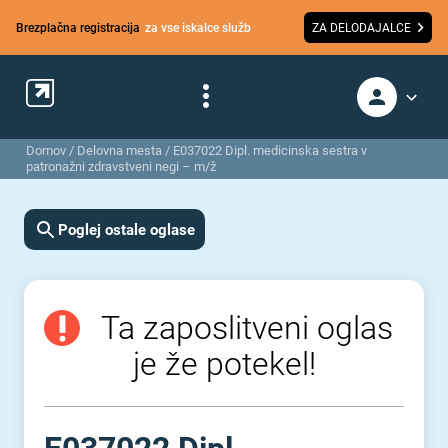
Brezplačna registracija
za vse iskalce služb
ZA DELODAJALCE
Domov
/
Delovna mesta
/
E037022 Dipl. medicinska sestra v
patronažni zdravstveni negi – m/ž
Poglej ostale oglase
Ta zaposlitveni oglas
je že potekel!