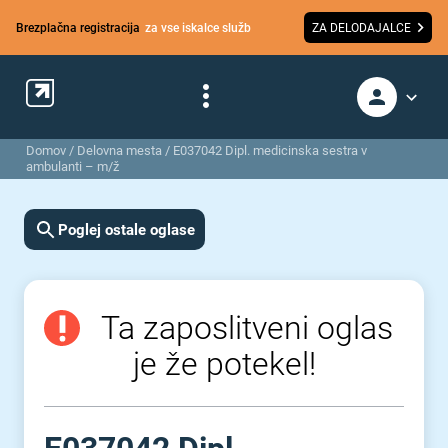
Brezplačna registracija
za vse iskalce služb
ZA DELODAJALCE
Domov
/
Delovna mesta
/
E037042 Dipl. medicinska sestra v
ambulanti – m/ž
Poglej ostale oglase
Ta zaposlitveni oglas
je že potekel!