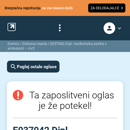
Brezplačna registracija
za vse iskalce služb
ZA DELODAJALCE
Domov
/
Delovna mesta
/
E037042 Dipl. medicinska sestra v
ambulanti – m/ž
Poglej ostale oglase
Ta zaposlitveni oglas
je že potekel!