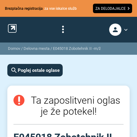
Brezplačna registracija
za vse iskalce služb
ZA DELODAJALCE
Domov
/
Delovna mesta
/
E045018 Zobotehnik II -m/ž
Poglej ostale oglase
Ta zaposlitveni oglas
je že potekel!