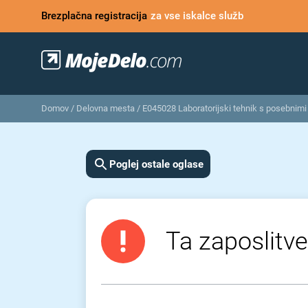
Brezplačna registracija
za vse iskalce služb
Domov
/
Delovna mesta
/
E045028 Laboratorijski tehnik s posebnimi
Poglej ostale oglase
Ta zaposlitve