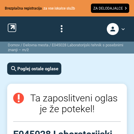
Brezplačna registracija
za vse iskalce služb
ZA DELODAJALCE
Domov
/
Delovna mesta
/
E045028 Laboratorijski tehnik s posebnimi
znanji – m/ž
Poglej ostale oglase
Ta zaposlitveni oglas
je že potekel!