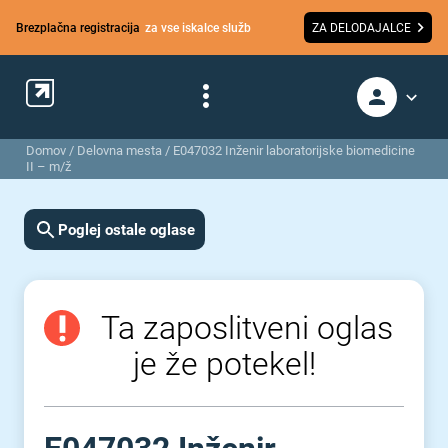
Brezplačna registracija
za vse iskalce služb
ZA DELODAJALCE
Domov
/
Delovna mesta
/
E047032 Inženir laboratorijske biomedicine
II – m/ž
Poglej ostale oglase
Ta zaposlitveni oglas
je že potekel!