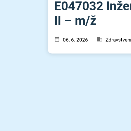
E047032 Inžen
II – m⁠/⁠ž
06. 6. 2026
Zdravstveni