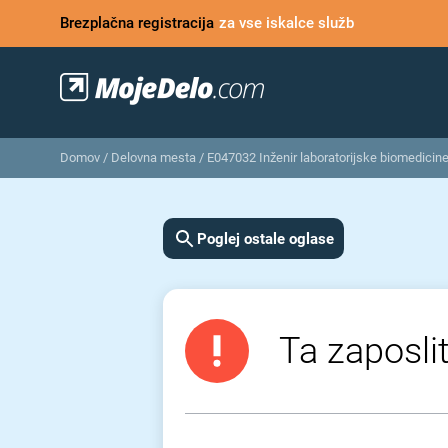
Brezplačna registracija
za vse iskalce služb
Domov
/
Delovna mesta
/
E047032 Inženir laboratorijske biomedicine
Poglej ostale oglase
Ta zaposlit