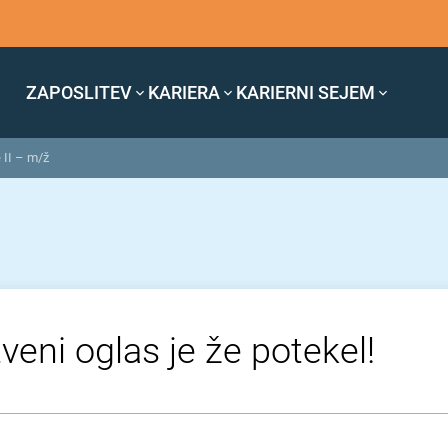
ZAPOSLITEV
KARIERA
KARIERNI SEJEM
 II – m/ž
veni oglas je že potekel!