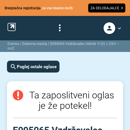
Brezplačna registracija
za vse iskalce služb
ZA DELODAJALCE
Domov
/
Delovna mesta
/
E095065 Vzdrževalec-tehnik V (II) v ZSV –
m/ž
Poglej ostale oglase
Ta zaposlitveni oglas
je že potekel!