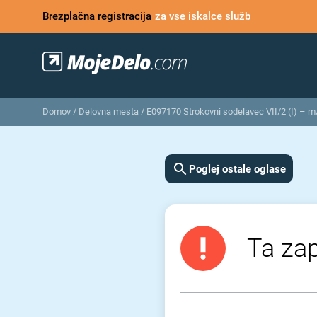
Brezplačna registracija
za vse iskalce služb
Domov
/
Delovna mesta
/
E097170 Strokovni sodelavec VII/2 (I) – m
Poglej ostale oglase
Ta zap