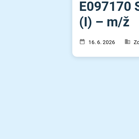
E097170 St
(I) – m⁠/⁠ž
16. 6. 2026
Zd