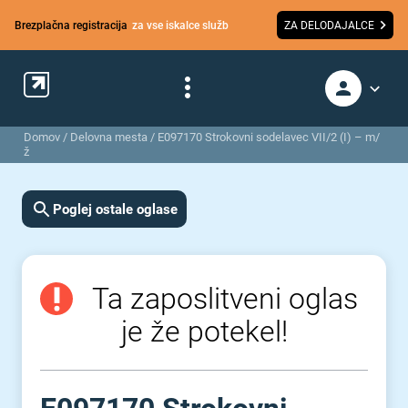
Brezplačna registracija
za vse iskalce služb
ZA DELODAJALCE
Domov
/
Delovna mesta
/
E097170 Strokovni sodelavec VII/2 (I) – m/
ž
Poglej ostale oglase
Ta zaposlitveni oglas
je že potekel!