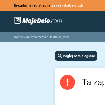
Brezplačna registracija
za vse iskalce služb
Domov
/
Delovna mesta
/
Elektrikar (m/ž)
Poglej ostale oglase
Ta zap