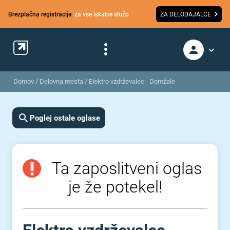
Brezplačna registracija
za vse iskalce služb
ZA DELODAJALCE
Domov
/
Delovna mesta
/
Elektro vzdrževalec - Domžale
Poglej ostale oglase
Ta zaposlitveni oglas
je že potekel!