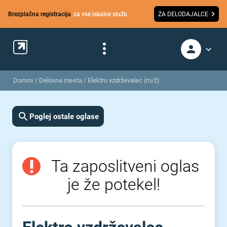
Brezplačna registracija
za vse iskalce služb
ZA DELODAJALCE
Domov
/
Delovna mesta
/
Elektro vzdrževalec (m/ž)
Poglej ostale oglase
Ta zaposlitveni oglas
je že potekel!