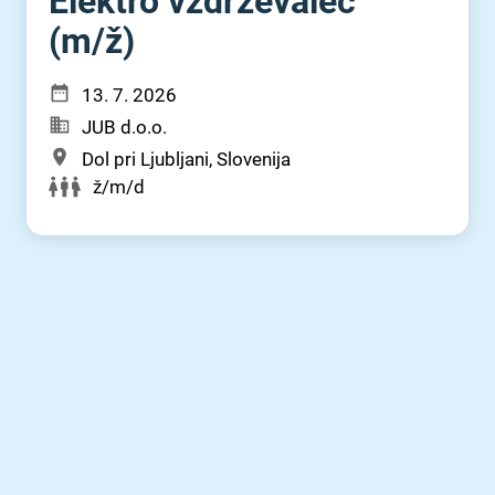
Elektro vzdrževalec
(m⁠/⁠ž)
13. 7. 2026
JUB d.o.o.
Dol pri Ljubljani, Slovenija
ž/m/d