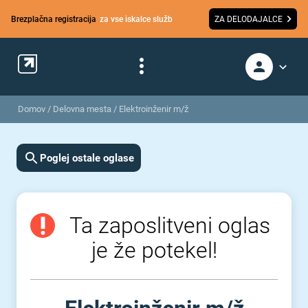
Brezplačna registracija
za vse iskalce služb
ZA DELODAJALCE
Domov
/
Delovna mesta
/
Elektroinženir m/ž
Poglej ostale oglase
Ta zaposlitveni oglas
je že potekel!