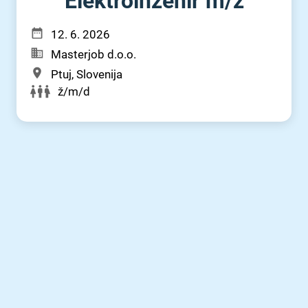
Elektroinženir m⁠/⁠ž
12. 6. 2026
Masterjob d.o.o.
Ptuj, Slovenija
ž/m/d