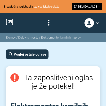
Brezplačna registracija
za vse iskalce služb
ZA DELODAJALCE
Domov
/
Delovna mesta
/
Elektromonter krmilnih naprav
Poglej ostale oglase
Ta zaposlitveni oglas
je že potekel!