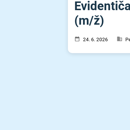
Evidentič
(m⁠/⁠ž)
24. 6. 2026
Pe