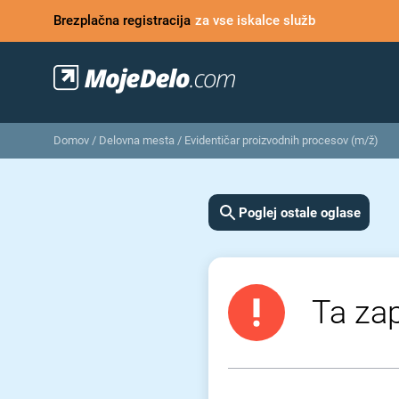
Brezplačna registracija
za vse iskalce služb
Domov
/
Delovna mesta
/
Evidentičar proizvodnih procesov (m/ž)
Poglej ostale oglase
Ta zap