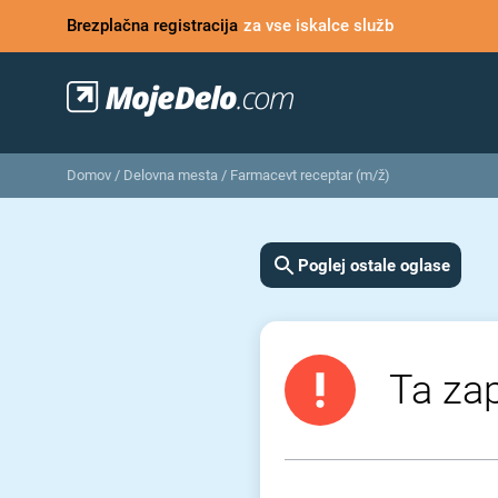
Brezplačna registracija
za vse iskalce služb
Domov
/
Delovna mesta
/
Farmacevt receptar (m/ž)
Poglej ostale oglase
Ta zap