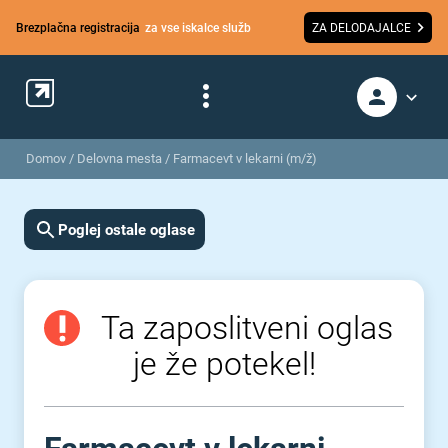
Brezplačna registracija
za vse iskalce služb
ZA DELODAJALCE
Domov
/
Delovna mesta
/
Farmacevt v lekarni (m/ž)
Poglej ostale oglase
Ta zaposlitveni oglas
je že potekel!