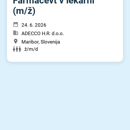
Farmacevt v lekarni
(m⁠/⁠ž)
24. 6. 2026
ADECCO H.R. d.o.o.
Maribor, Slovenija
ž/m/d