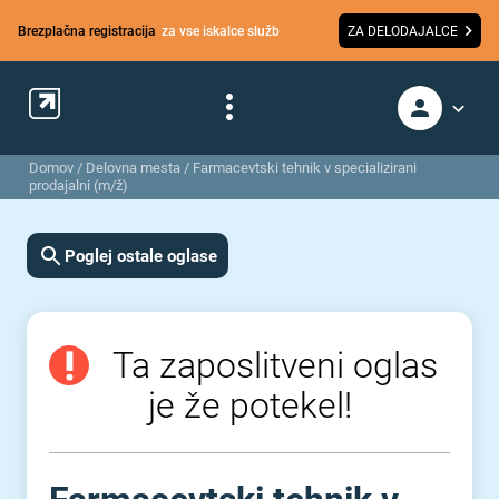
Brezplačna registracija
za vse iskalce služb
ZA DELODAJALCE
Domov
/
Delovna mesta
/
Farmacevtski tehnik v specializirani
prodajalni (m/ž)
Poglej ostale oglase
Ta zaposlitveni oglas
je že potekel!