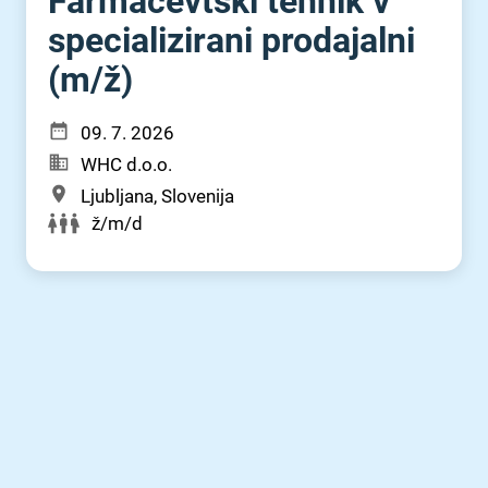
Farmacevtski tehnik v
specializirani prodajalni
(m⁠/⁠ž)
09. 7. 2026
WHC d.o.o.
Ljubljana, Slovenija
ž/m/d