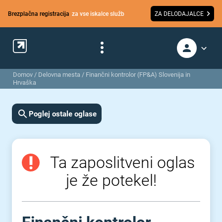
Brezplačna registracija
za vse iskalce služb
ZA DELODAJALCE
Domov
/
Delovna mesta
/
Finančni kontrolor (FP&A) Slovenija in
Hrvaška
Poglej ostale oglase
Ta zaposlitveni oglas
je že potekel!