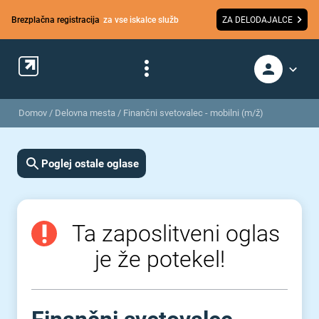
Brezplačna registracija
za vse iskalce služb
ZA DELODAJALCE
Domov
/
Delovna mesta
/
Finančni svetovalec - mobilni (m/ž)
Poglej ostale oglase
Ta zaposlitveni oglas
je že potekel!