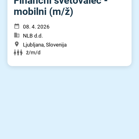
Finančni svetovalec -
mobilni (m⁠/⁠ž)
08. 4. 2026
NLB d.d.
Ljubljana, Slovenija
ž/m/d