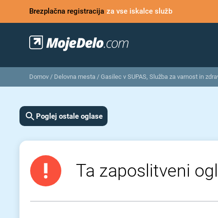
Brezplačna registracija
za vse iskalce služb
Domov
/
Delovna mesta
/
Gasilec v SUPAS, Služba za varnost in zdrav
Poglej ostale oglase
Ta zaposlitveni ogl