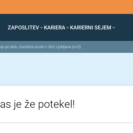
ZAPOSLITEV
KARIERA
KARIERNI SEJEM
je pri delu, Gasilska enota v UKC Ljubljana (m/ž)
as je že potekel!