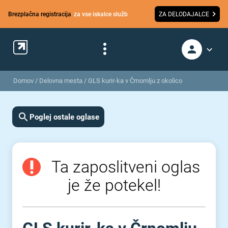
Brezplačna registracija
za vse iskalce služb
ZA DELODAJALCE
Domov
/
Delovna mesta
/
GLS kurir-ka v Črnomlju z okolico
Poglej ostale oglase
Ta zaposlitveni oglas
je že potekel!