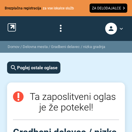
Brezplačna registracija
za vse iskalce služb
ZA DELODAJALCE
Domov
/
Delovna mesta
/
Gradbeni delavec / nizka gradnja
Poglej ostale oglase
Ta zaposlitveni oglas
je že potekel!