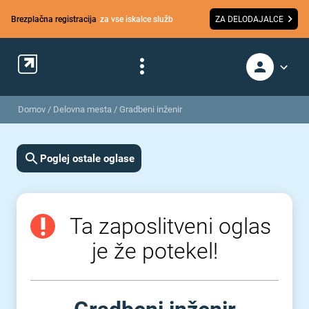
Brezplačna registracija
za vse iskalce služb
ZA DELODAJALCE
Domov
/
Delovna mesta
/
Gradbeni inženir
Poglej ostale oglase
Ta zaposlitveni oglas
je že potekel!