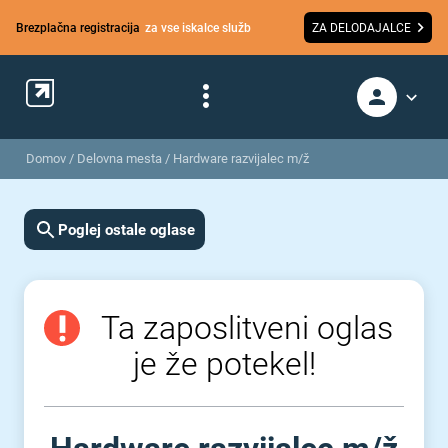
Brezplačna registracija
za vse iskalce služb
ZA DELODAJALCE
Domov
/
Delovna mesta
/
Hardware razvijalec m/ž
Poglej ostale oglase
Ta zaposlitveni oglas
je že potekel!