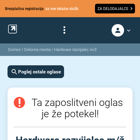
Brezplačna registracija
za vse iskalce služb
ZA DELODAJALCE
Domov
/
Delovna mesta
/
Hardware razvijalec m/ž
Poglej ostale oglase
Ta zaposlitveni oglas
je že potekel!