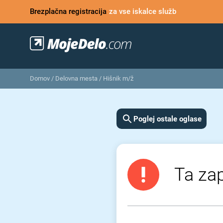
Brezplačna registracija
za vse iskalce služb
Domov
/
Delovna mesta
/
Hišnik m/ž
Poglej ostale oglase
Ta zap