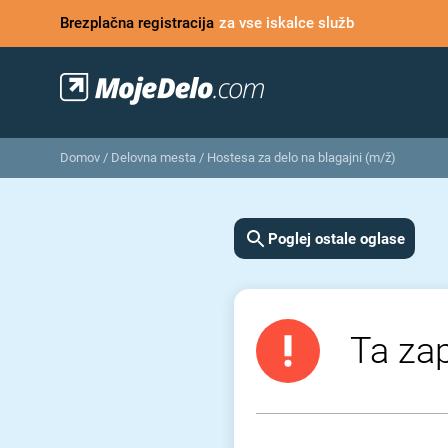
Brezplačna registracija
za vse iskalce služb
Domov
/
Delovna mesta
/
Hostesa za delo na blagajni (m/ž)
Poglej ostale oglase
Ta zap