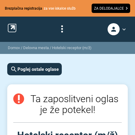
Brezplačna registracija
za vse iskalce služb
ZA DELODAJALCE
Domov
/
Delovna mesta
/
Hotelski receptor (m/ž)
Poglej ostale oglase
Ta zaposlitveni oglas
je že potekel!