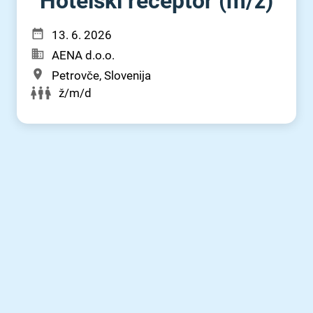
Hotelski receptor (m⁠/⁠ž)
13. 6. 2026
AENA d.o.o.
Petrovče, Slovenija
ž/m/d