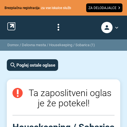
Brezplačna registracija
za vse iskalce služb
ZA DELODAJALCE
Domov
/
Delovna mesta
/
Housekeeping / Sobarica (1)
Poglej ostale oglase
Ta zaposlitveni oglas
je že potekel!