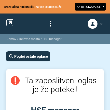
Brezplačna registracija
za vse iskalce služb
ZA DELODAJALCE
Domov
/
Delovna mesta
/
HSE manager
Poglej ostale oglase
Ta zaposlitveni oglas
je že potekel!