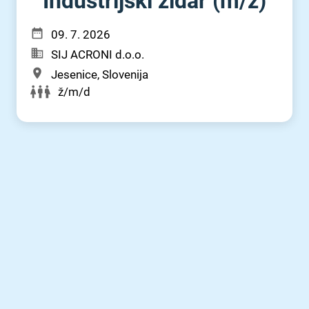
Industrijski zidar (m⁠/⁠ž)
09. 7. 2026
SIJ ACRONI d.o.o.
Jesenice, Slovenija
ž/m/d