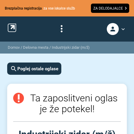
Brezplačna registracija
za vse iskalce služb
ZA DELODAJALCE
Domov
/
Delovna mesta
/
Industrijski zidar (m/ž)
Poglej ostale oglase
Ta zaposlitveni oglas
je že potekel!