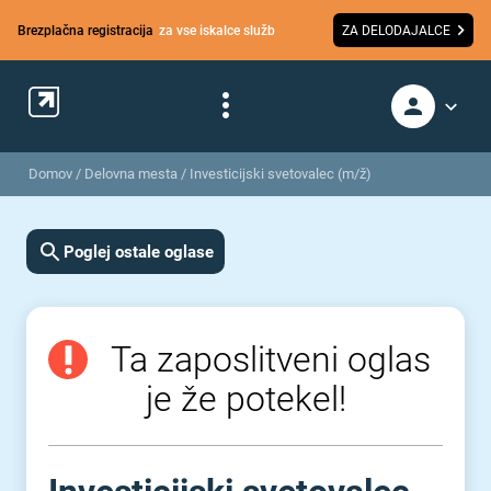
Brezplačna registracija
za vse iskalce služb
ZA DELODAJALCE
Domov
/
Delovna mesta
/
Investicijski svetovalec (m/ž)
Poglej ostale oglase
Ta zaposlitveni oglas
je že potekel!