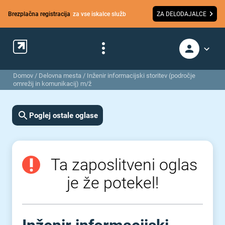
Brezplačna registracija
za vse iskalce služb
ZA DELODAJALCE
Domov
/
Delovna mesta
/
Inženir informacijski storitev (področje
omrežij in komunikacij) m/ž
Poglej ostale oglase
Ta zaposlitveni oglas
je že potekel!