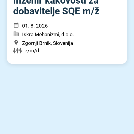
Inženir kakovosti za
dobavitelje SQE m⁠/⁠ž
01. 8. 2026
Iskra Mehanizmi, d.o.o.
Zgornji Brnik, Slovenija
ž/m/d