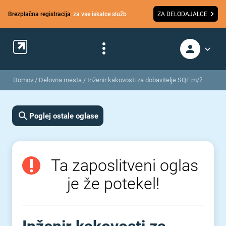
Brezplačna registracija
za vse iskalce služb
ZA DELODAJALCE
Domov
/
Delovna mesta
/
Inženir kakovosti za dobavitelje SQE m/ž
Poglej ostale oglase
Ta zaposlitveni oglas
je že potekel!