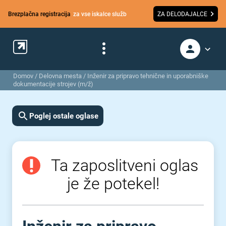
Brezplačna registracija
za vse iskalce služb
ZA DELODAJALCE
Domov
/
Delovna mesta
/
Inženir za pripravo tehnične in uporabniške
dokumentacije strojev (m/ž)
Poglej ostale oglase
Ta zaposlitveni oglas
je že potekel!