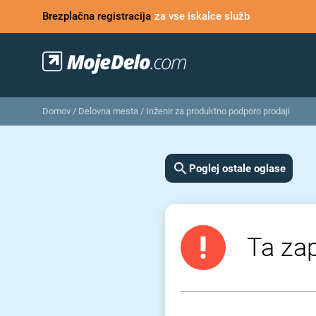
Brezplačna registracija
za vse iskalce služb
Domov
/
Delovna mesta
/
Inženir za produktno podporo prodaji
Poglej ostale oglase
Ta zap