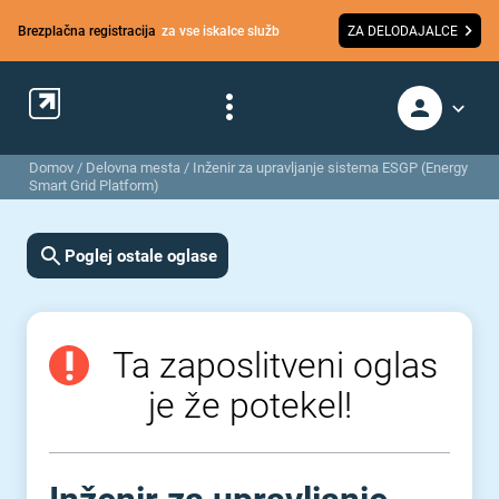
Brezplačna registracija
za vse iskalce služb
ZA DELODAJALCE
Domov
/
Delovna mesta
/
Inženir za upravljanje sistema ESGP (Energy
Smart Grid Platform)
Poglej ostale oglase
Ta zaposlitveni oglas
je že potekel!