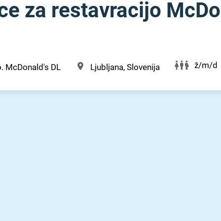
e za restavracijo McDo
ž/m/d
o. McDonald's DL
Ljubljana, Slovenija