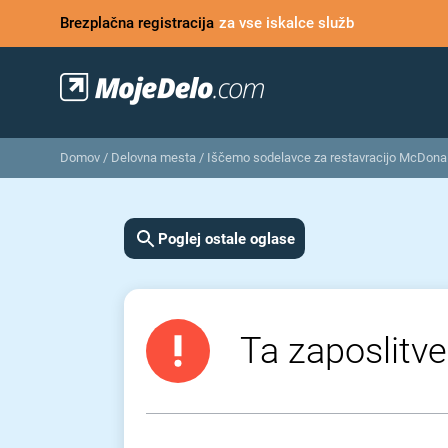
Brezplačna registracija
za vse iskalce služb
Domov
/
Delovna mesta
/
Iščemo sodelavce za restavracijo McDonal
Poglej ostale oglase
Ta zaposlitve