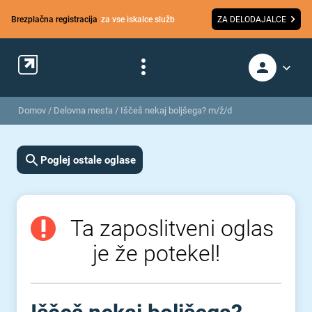
Brezplačna registracija
za vse iskalce služb
ZA DELODAJALCE
Domov
/
Delovna mesta
/
Iščeš nekaj boljšega? m/ž/d
Poglej ostale oglase
Ta zaposlitveni oglas
je že potekel!