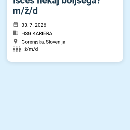
Iščeš nekaj boljšega?
m⁠/⁠ž⁠/⁠d
30. 7. 2026
HSG KARIERA
Gorenjska, Slovenija
ž/m/d