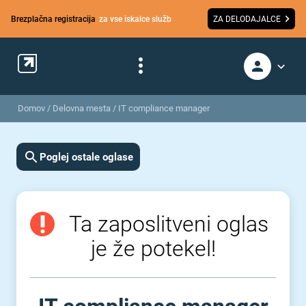
Brezplačna registracija
za vse iskalce služb
ZA DELODAJALCE
Domov
/
Delovna mesta
/
IT compliance manager
Poglej ostale oglase
Ta zaposlitveni oglas
je že potekel!